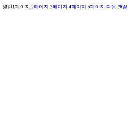
열린
1
페이지
2
페이지
3
페이지
4
페이지
5
페이지
다음
맨끝
전체 62,418건
1 페이지
검색대상
검
색
인천 중구 운서동2850-7
상호 : 에어포트 주차대행
대표전화 : 032-747-0718
휴대전화 : 010-3902-5575
사업자등록 : 152-01-02932
통신판매신고 : 제2020-인천중
구-0002호