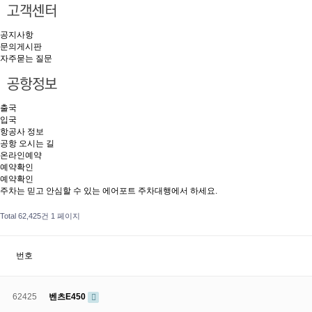
공지사항
문의게시판
자주묻는 질문
출국
입국
항공사 정보
공항 오시는 길
온라인예약
예약확인
예약확인
주차는 믿고 안심할 수 있는 에어포트 주차대행에서 하세요.
Total 62,425건
1 페이지
번호
62425
벤츠E450