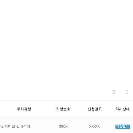
주차유형
차량번호
신청일
처리상태
제2 터미널 실내주차
380X
XX-XX