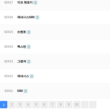
62417
지프 체로키
62416
제네시스G80
62415
쏘렌토
62414
렉스턴
62413
그랜져
62412
제네시스
62411
G80
2
3
4
5
6
7
8
9
10
1