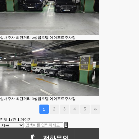
실내주차
최단거리 5성급호텔 에어포트주차장
실내주차
최단거리 5성급호텔 에어포트주차장
2
3
4
5
1
전체 17건
1 페이지