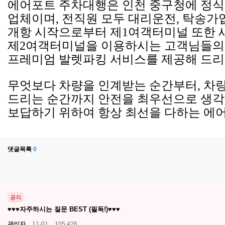
에어포트 주차대행은 인천 중구청에 정
업체이며, 전직원 모두 대리운전, 탁송가
개항 시작으로부터 제1여객터미널 또한 
제2여객터미널을 이용하시는 고객님들의
프레미엄 발렛파킹 서비스를 제공해 드리
무엇보다 차량을 인계받는 순간부터, 차
드리는 순간까지 안전을 최우선으로 생
보답하기 위하여 항상 최선을 다하는 에
댓글목록
0
공지
♥♥♥자주하시는 질문 BEST (필독!)♥♥♥
관리자
11-01
105,426